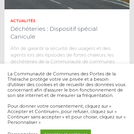
ACTUALITÉS
Déchèteries : Dispositif spécial
Canicule
Afin de garantir la sécurité des usagers et des
agents lors des épisodes de fortes chaleurs, les
déchèteries de la Communauté de communes
adaptent exceptionnellement leurs horaires
La Communauté de Communes des Portes de la
d’ouverture en cas d’alerte canicule. Les
Thiérache protège votre vie privée et a besoin
déchèteries seront
Lire la suite
d’utiliser des cookies et de recueillir des données vous
concernant afin d'assurer le bon fonctionnement de
son site internet et de mesurer sa fréquentation.
Pour donner votre consentement, cliquez sur «
Accepter et Continuer», pour refuser, cliquez sur «
Continuer sans accepter » et pour choisir, cliquez sur «
Personnaliser »
MENTIONS LÉGALES ET RGPD