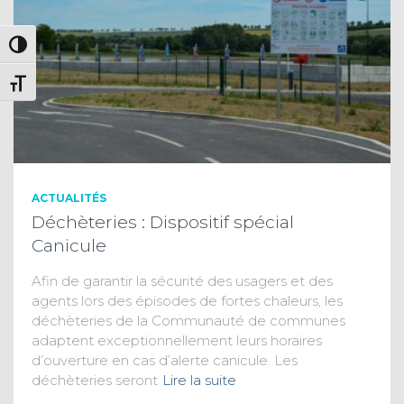
PASSER EN CONTRASTE ÉLEVÉ
CHANGER LA TAILLE DE LA POLICE
ACTUALITÉS
Déchèteries : Dispositif spécial
Canicule
Afin de garantir la sécurité des usagers et des
agents lors des épisodes de fortes chaleurs, les
déchèteries de la Communauté de communes
adaptent exceptionnellement leurs horaires
d’ouverture en cas d’alerte canicule. Les
déchèteries seront
Lire la suite