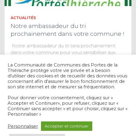
ACTUALITÉS
Notre ambassadeur du tri
prochainement dans votre commune !
Notre ambassadeur du tri sera prochainement
dans votre commune pour vous sensibiliser aux
bons gestes de tri et répondre à toutes vos
La Communauté de Communes des Portes de la
questions. Il se présente avec son badge et la
Thiérache protège votre vie privée et a besoin
communication officielle de la CCPT.
Lire la suite
d’utiliser des cookies et de recueillir des données vous
concernant afin d'assurer le bon fonctionnement de
son site internet et de mesurer sa fréquentation.
Pour donner votre consentement, cliquez sur «
Accepter et Continuer», pour refuser, cliquez sur «
Continuer sans accepter » et pour choisir, cliquez sur «
Personnaliser »
MENTIONS LÉGALES ET RGPD
Personnaliser
Accepter et continuer