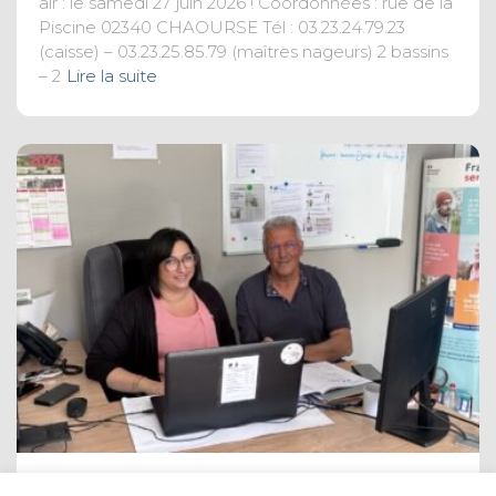
air : le samedi 27 juin 2026 ! Coordonnées : rue de la
Piscine 02340 CHAOURSE Tél : 03.23.24.79.23
(caisse) – 03.23.25.85.79 (maîtres nageurs) 2 bassins
– 2
Lire la suite
ACTUALITÉS