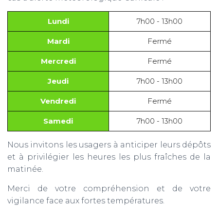
Lundi
7h00 - 13h00
Mardi
Fermé
Mercredi
Fermé
Jeudi
7h00 - 13h00
Vendredi
Fermé
Samedi
7h00 - 13h00
Nous invitons les usagers à anticiper leurs dépôts
et à privilégier les heures les plus fraîches de la
matinée.
Merci de votre compréhension et de votre
vigilance face aux fortes températures.