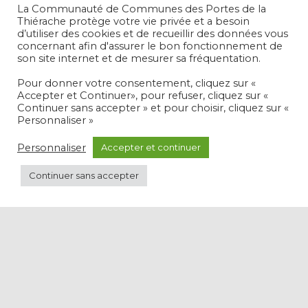
La Communauté de Communes des Portes de la
Un nouveau visage pour France
Thiérache protège votre vie privée et a besoin
d’utiliser des cookies et de recueillir des données vous
Services
concernant afin d'assurer le bon fonctionnement de
son site internet et de mesurer sa fréquentation.
La Communauté de Communes est heureuse
d’accueillir Charline Gelée au sein de son espace
Pour donner votre consentement, cliquez sur «
France Services. Durant tout le mois de juin, elle
Accepter et Continuer», pour refuser, cliquez sur «
travaillera en binôme avec Olivier Péry afin
Continuer sans accepter » et pour choisir, cliquez sur «
Personnaliser »
d’assurer une transition progressive avant
Lire la suite
Personnaliser
Accepter et continuer
Continuer sans accepter
MENTIONS LÉGALES ET RGPD
Hestia | Développé par
ThemeIsle