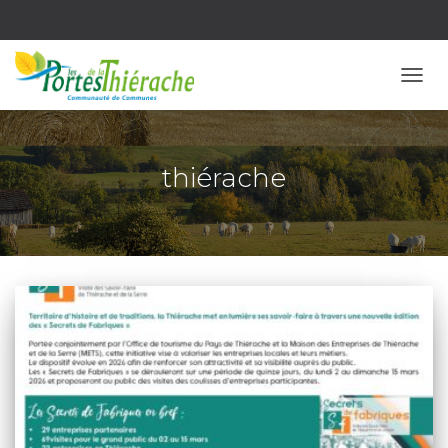
OUVR
thiérache