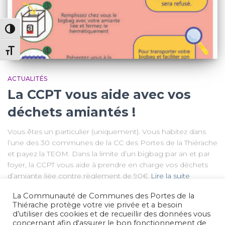
PASSER EN CONTRASTE ÉLEVÉ
CHANGER LA TAILLE DE LA POLICE
ACTUALITÉS
La CCPT vous aide avec vos
déchets amiantés !
Vous êtes un particulier (uniquement). Vous habitez dans
l’une des 30 communes de la CC des Portes de la Thiérache
et payez la TEOM. Dans la limite d’un bigbag par an et par
foyer, la CCPT vous aide à prendre en charge vos déchets
d’amiante liée contre règlement de 90€
Lire la suite
La Communauté de Communes des Portes de la
Thiérache protège votre vie privée et a besoin
d’utiliser des cookies et de recueillir des données vous
concernant afin d'assurer le bon fonctionnement de