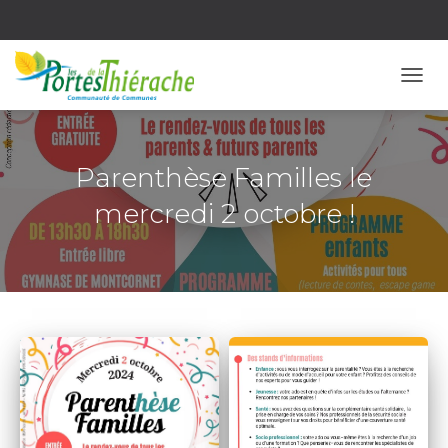
OUVR
Parenthèse Familles le
mercredi 2 octobre !