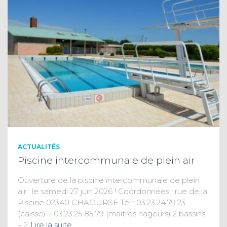
ACTUALITÉS
Piscine intercommunale de plein air
Ouverture de la piscine intercommunale de plein
air : le samedi 27 juin 2026 ! Coordonnées : rue de la
Piscine 02340 CHAOURSE Tél : 03.23.24.79.23
(caisse) – 03.23.25.85.79 (maîtres nageurs) 2 bassins
– 2
Lire la suite