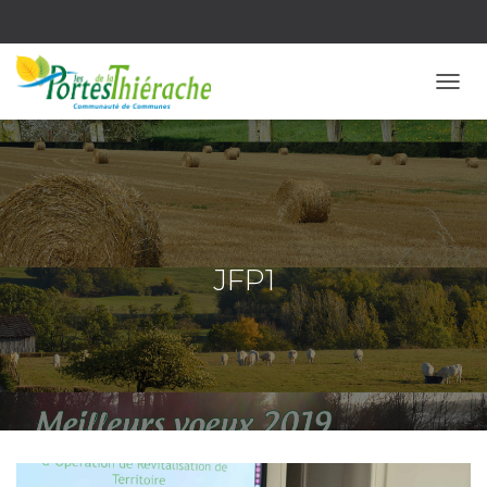
OUVR
JFP1