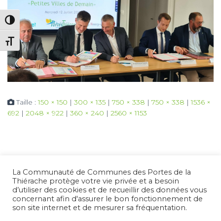
PASSER EN CONTRASTE ÉLEVÉ
CHANGER LA TAILLE DE LA POLICE
Taille :
150 × 150
|
300 × 135
|
750 × 338
|
750 × 338
|
1536 ×
692
|
2048 × 922
|
360 × 240
|
2560 × 1153
La Communauté de Communes des Portes de la
Thiérache protège votre vie privée et a besoin
d’utiliser des cookies et de recueillir des données vous
concernant afin d'assurer le bon fonctionnement de
son site internet et de mesurer sa fréquentation.