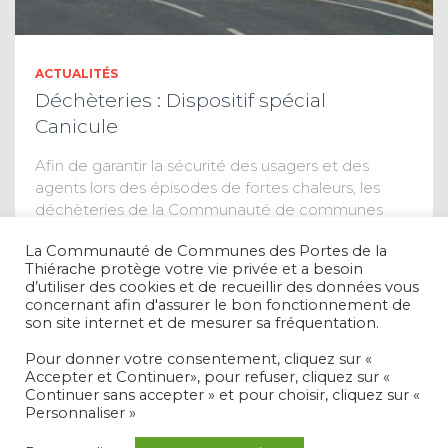
ACTUALITÉS
Déchèteries : Dispositif spécial
Canicule
Afin de garantir la sécurité des usagers et des
agents lors des épisodes de fortes chaleurs, les
déchèteries de la Communauté de communes
adaptent exceptionnellement leurs horaires
La Communauté de Communes des Portes de la
d’ouverture en cas d’alerte canicule. Les
Thiérache protège votre vie privée et a besoin
déchèteries seront
Lire la suite
d’utiliser des cookies et de recueillir des données vous
concernant afin d'assurer le bon fonctionnement de
son site internet et de mesurer sa fréquentation.
Pour donner votre consentement, cliquez sur «
Accepter et Continuer», pour refuser, cliquez sur «
Continuer sans accepter » et pour choisir, cliquez sur «
Personnaliser »