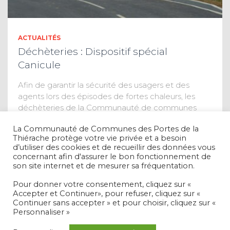
ACTUALITÉS
Déchèteries : Dispositif spécial
Canicule
Afin de garantir la sécurité des usagers et des
agents lors des épisodes de fortes chaleurs, les
déchèteries de la Communauté de communes
adaptent exceptionnellement leurs horaires
La Communauté de Communes des Portes de la
d’ouverture en cas d’alerte canicule. Les
Thiérache protège votre vie privée et a besoin
déchèteries seront
Lire la suite
d’utiliser des cookies et de recueillir des données vous
concernant afin d'assurer le bon fonctionnement de
son site internet et de mesurer sa fréquentation.
Pour donner votre consentement, cliquez sur «
Accepter et Continuer», pour refuser, cliquez sur «
Continuer sans accepter » et pour choisir, cliquez sur «
Personnaliser »