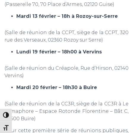
(Passerelle 70, 70 Place d’Armes, 02120 Guise)
Mardi 13 février – 18h à Rozoy-sur-Serre
(Salle de réunion de la CCPT, siège de la CCPT, 320
rue des Verseaux, 02360 Rozoy sur Serre)
Lundi 19 février – 18h00 à Vervins
(Salle de réunion du Créapole, Rue d’Hirson, 02140
Vervins)
Mardi 20 février – 18h30 à Buire
(Salle de réunion de la CC3R, siège de la CC3R à Le
Sémaphore – Espace Rotonde Florentine – Bât C,
PASSER EN CONTRASTE ÉLEVÉ
02500 Buire)
CHANGER LA TAILLE DE LA POLICE
Pour cette première série de réunions publiques,