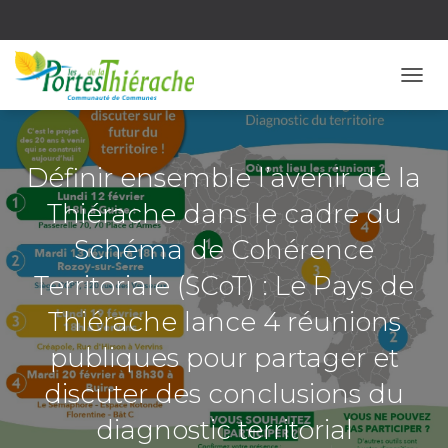
OUVR
Définir ensemble l’avenir de la
Thiérache dans le cadre du
Schéma de Cohérence
Territoriale (SCoT) : Le Pays de
Thiérache lance 4 réunions
publiques pour partager et
discuter des conclusions du
diagnostic territorial