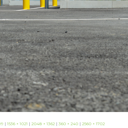
99
|
1536 × 1021
|
2048 × 1362
|
360 × 240
|
2560 × 1702