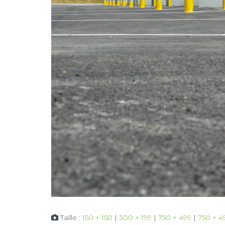
Taille :
150 × 150
|
300 × 199
|
750 × 499
|
750 × 4