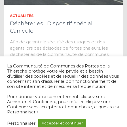
ACTUALITÉS
Déchèteries : Dispositif spécial
Canicule
Afin de garantir la sécurité des usagers et des
agents lors des épisodes de fortes chaleurs, les
déchèteries de la Communauté de communes
adaptent exceptionnellement leurs horaires
La Communauté de Communes des Portes de la
d’ouverture en cas d’alerte canicule. Les
Thiérache protège votre vie privée et a besoin
déchèteries seront
Lire la suite
d’utiliser des cookies et de recueillir des données vous
concernant afin d'assurer le bon fonctionnement de
son site internet et de mesurer sa fréquentation.
Pour donner votre consentement, cliquez sur «
Accepter et Continuer», pour refuser, cliquez sur «
Continuer sans accepter » et pour choisir, cliquez sur «
Personnaliser »
MENTIONS LÉGALES ET RGPD
Personnaliser
Accepter et continuer