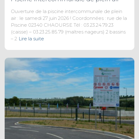
Ouverture de la piscine intercommunale de plein
air : le samedi 27 juin 2026 ! Coordonnées : rue de la
Piscine 02340 CHAOURSE Tél : 03.23.24.79.23
(caisse) – 03.23.25.85.79 (maîtres nageurs) 2 bassins
– 2
Lire la suite