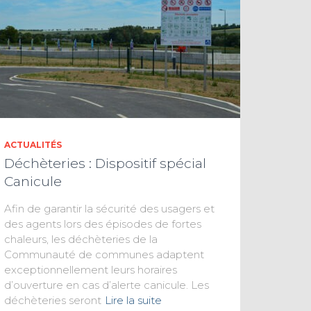
ACTUALITÉS
Déchèteries : Dispositif spécial
Canicule
Afin de garantir la sécurité des usagers et
des agents lors des épisodes de fortes
chaleurs, les déchèteries de la
Communauté de communes adaptent
exceptionnellement leurs horaires
d’ouverture en cas d’alerte canicule. Les
déchèteries seront
Lire la suite