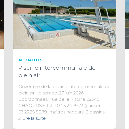
ACTUALITÉS
Piscine intercommunale de
plein air
Ouverture de la piscine intercommunale de
plein air : le samedi 27 juin 2026 !
Coordonnées : rue de la Piscine 02340
CHAOURSE Tél : 03.23.24.79.23 (caisse) –
03.23.25.85.79 (maîtres nageurs) 2 bassins –
2
Lire la suite