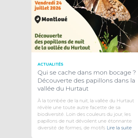
ACTUALITÉS
Qui se cache dans mon bocage ?
Découverte des papillons dans la
vallée du Hurtaut
À la tombée de la nuit, la vallée du Hurtaut
révèle une toute autre facette de sa
biodiversité. Loin des couleurs du jour, les
papillons de nuit dévoilent une étonnante
diversité de formes, de motifs
Lire la suite