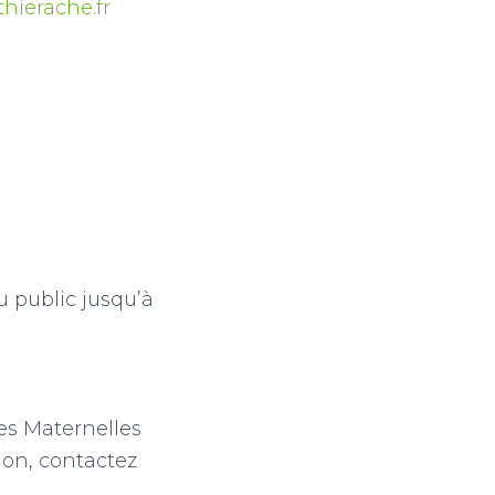
hierache.fr
u public jusqu’à
es Maternelles
ion, contactez