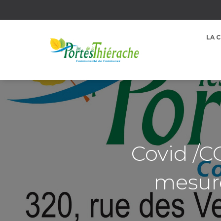
LA 
Covid /C
mesure