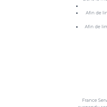
Afin de l
Afin de li
France Serv