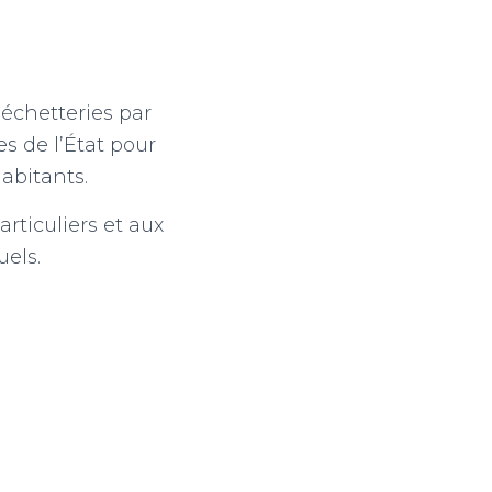
déchetteries par
s de l’État pour
abitants.
rticuliers et aux
uels.