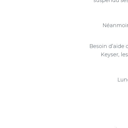
suspendu ses
Néanmoins
Besoin d’aide 
Keyser, le
Lund