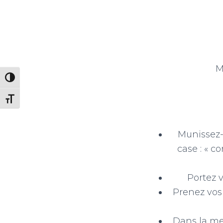
M
PASSER EN CONTRASTE ÉLEVÉ
CHANGER LA TAILLE DE LA POLICE
Munissez-
case : « c
Portez v
Prenez vos 
Dans la me