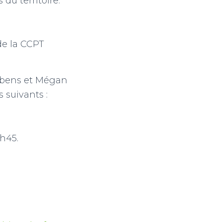
u territoire.
de la CCPT
iebens et Mégan
 suivants :
6h45.