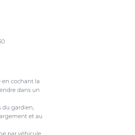
30
 en cochant la
 rendre dans un
s du gardien,
chargement et au
e par véhicule,