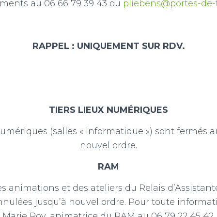
ments au 06 66 79 39 43 ou
pliebens@portes-de-t
RAPPEL : UNIQUEMENT SUR RDV.
TIERS LIEUX NUMÉRIQUES
 numériques (salles « informatique ») sont fermés a
nouvel ordre.
RAM
s animations et des ateliers du Relais d’Assistant
nulées jusqu’à nouvel ordre. Pour toute informat
Marie Roy, animatrice du RAM au 06 79 22 45 42.