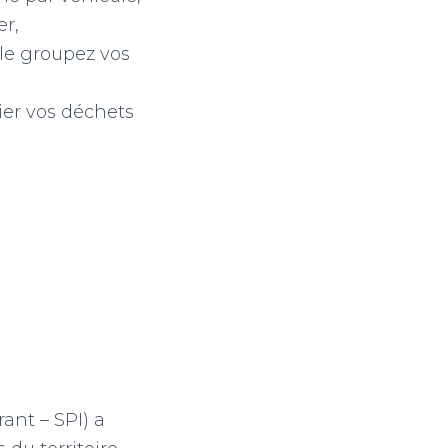
er,
le groupez vos
rier vos déchets
ant – SPI) a