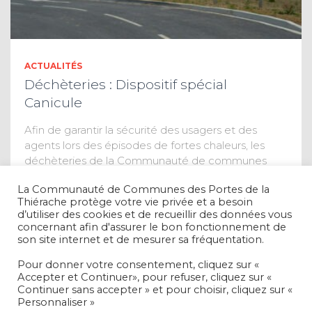
ACTUALITÉS
Déchèteries : Dispositif spécial
Canicule
Afin de garantir la sécurité des usagers et des
agents lors des épisodes de fortes chaleurs, les
déchèteries de la Communauté de communes
adaptent exceptionnellement leurs horaires
La Communauté de Communes des Portes de la
d’ouverture en cas d’alerte canicule. Les
Thiérache protège votre vie privée et a besoin
déchèteries seront
Lire la suite
d’utiliser des cookies et de recueillir des données vous
concernant afin d'assurer le bon fonctionnement de
son site internet et de mesurer sa fréquentation.
Pour donner votre consentement, cliquez sur «
Accepter et Continuer», pour refuser, cliquez sur «
Continuer sans accepter » et pour choisir, cliquez sur «
Personnaliser »