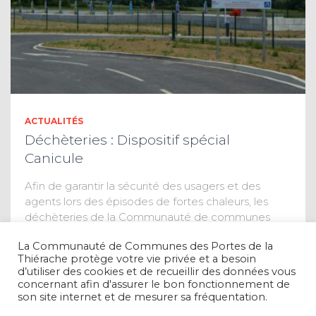
ACTUALITÉS
Déchèteries : Dispositif spécial
Canicule
Afin de garantir la sécurité des usagers et des
agents lors des épisodes de fortes chaleurs, les
déchèteries de la Communauté de communes
adaptent exceptionnellement leurs horaires
La Communauté de Communes des Portes de la
d’ouverture en cas d’alerte canicule. Les
Thiérache protège votre vie privée et a besoin
déchèteries seront
Lire la suite
d’utiliser des cookies et de recueillir des données vous
concernant afin d'assurer le bon fonctionnement de
son site internet et de mesurer sa fréquentation.