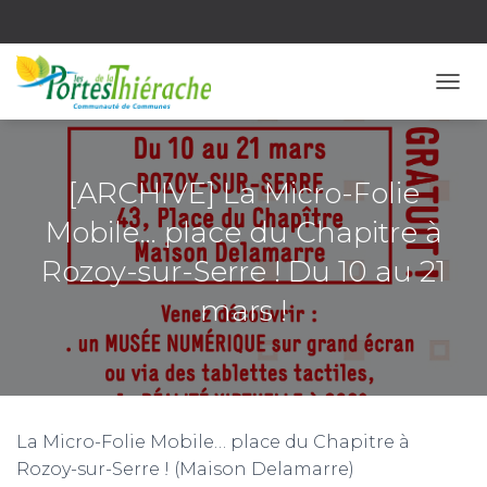
OUVR
[ARCHIVE] La Micro-Folie
Mobile… place du Chapitre à
Rozoy-sur-Serre ! Du 10 au 21
mars !
La Micro-Folie Mobile… place du Chapitre à
Rozoy-sur-Serre ! (Maison Delamarre)