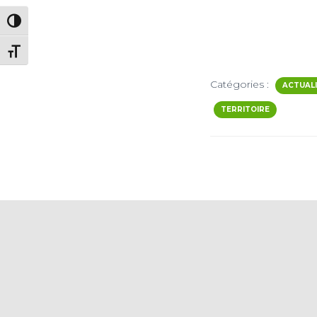
PASSER EN CONTRASTE ÉLEVÉ
CHANGER LA TAILLE DE LA POLICE
Catégories :
ACTUAL
TERRITOIRE