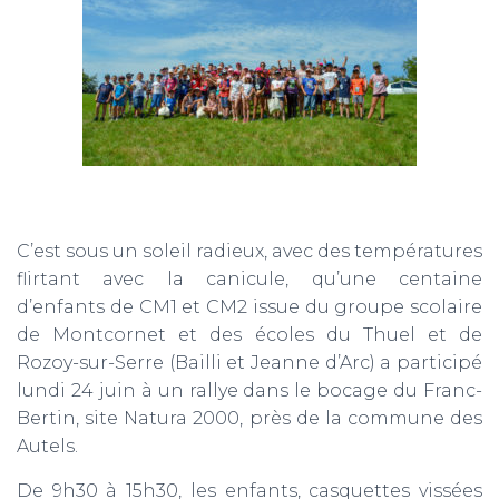
C’est sous un soleil radieux, avec des températures
flirtant avec la canicule, qu’une centaine
d’enfants de CM1 et CM2 issue du groupe scolaire
de Montcornet et des écoles du Thuel et de
Rozoy-sur-Serre (Bailli et Jeanne d’Arc) a participé
lundi 24 juin à un rallye dans le bocage du Franc-
Bertin, site Natura 2000, près de la commune des
Autels.
De 9h30 à 15h30, les enfants, casquettes vissées