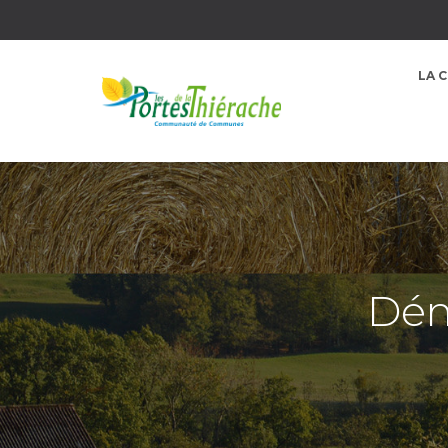
LA 
Dém