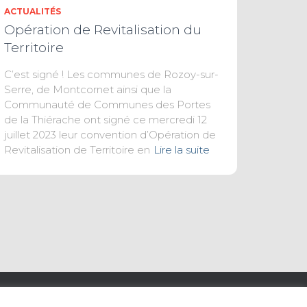
ACTUALITÉS
Opération de Revitalisation du
Territoire
C’est signé ! Les communes de Rozoy-sur-
Serre, de Montcornet ainsi que la
Communauté de Communes des Portes
de la Thiérache ont signé ce mercredi 12
juillet 2023 leur convention d’Opération de
Revitalisation de Territoire en
Lire la suite