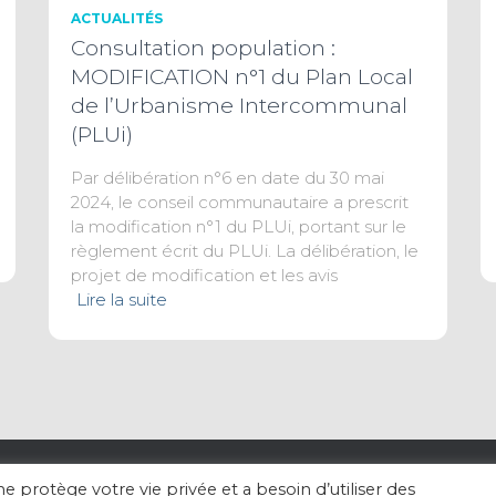
ACTUALITÉS
Consultation population :
MODIFICATION n°1 du Plan Local
de l’Urbanisme Intercommunal
(PLUi)
Par délibération n°6 en date du 30 mai
2024, le conseil communautaire a prescrit
la modification n°1 du PLUi, portant sur le
règlement écrit du PLUi. La délibération, le
projet de modification et les avis
Lire la suite
otège votre vie privée et a besoin d’utiliser des