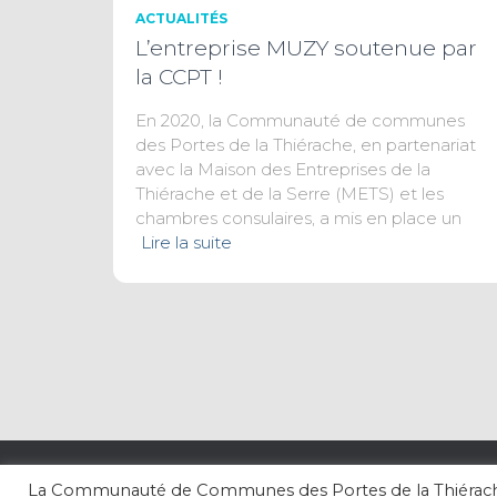
ACTUALITÉS
L’entreprise MUZY soutenue par
la CCPT !
En 2020, la Communauté de communes
des Portes de la Thiérache, en partenariat
avec la Maison des Entreprises de la
Thiérache et de la Serre (METS) et les
chambres consulaires, a mis en place un
Lire la suite
La Communauté de Communes des Portes de la Thiérache pr