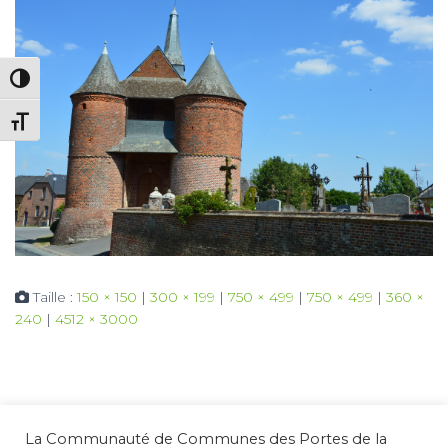
PASSER EN CONTRASTE ÉLEVÉ
CHANGER LA TAILLE DE LA POLICE
Taille :
150 × 150
|
300 × 199
|
750 × 499
|
750 × 499
|
360 ×
240
|
4512 × 3000
La Communauté de Communes des Portes de la